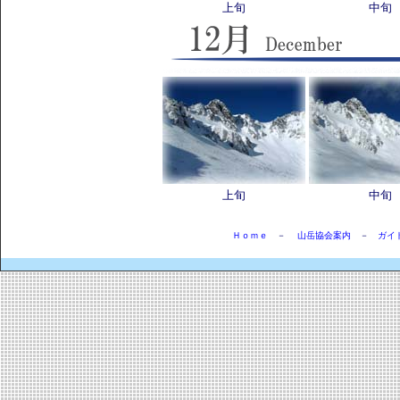
上旬
中旬
上旬
中旬
Ｈｏｍｅ
－
山岳協会案内
－
ガイ